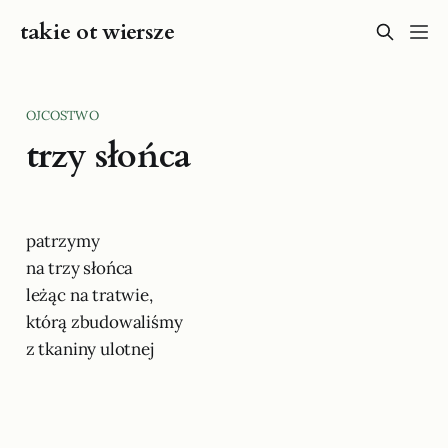
takie ot wiersze
OJCOSTWO
trzy słońca
patrzymy
na trzy słońca
leżąc na tratwie,
którą zbudowaliśmy
z tkaniny ulotnej