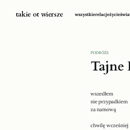
takie ot wiersze
wszystkie
relacje
życie
świa
PODRÓŻE
Tajne
wszedłem
nie przypadkiem
za namową
chwilę wcześniej