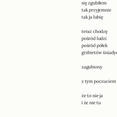
się zgubiłem
tak przyjemnie
tak ja lubię
teraz chodzę
pośród ludzi
pośród półek
grzbietów śniad
zagubiony
z tym poczuciem
że to nie ja
i że nie tu