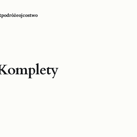
t
podróże
ojcostwo
 Komplety