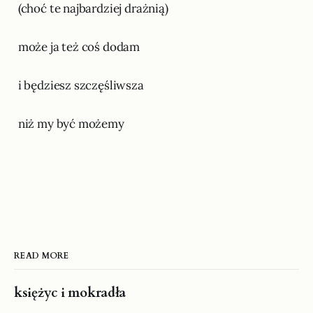
(choć te najbardziej drażnią)
może ja też coś dodam
i będziesz szczęśliwsza
niż my być możemy
READ MORE
księżyc i mokradła