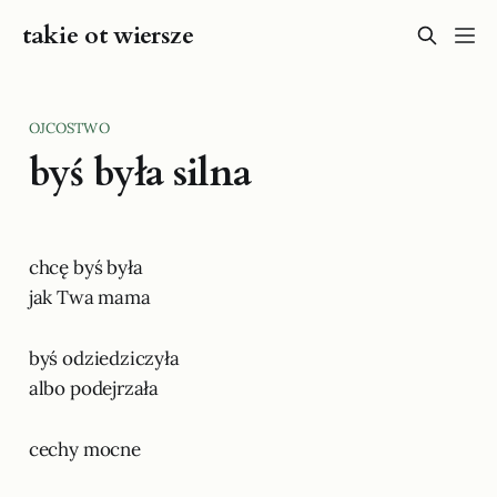
takie ot wiersze
OJCOSTWO
byś była silna
chcę byś była
jak Twa mama
byś odziedziczyła
albo podejrzała
cechy mocne