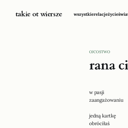
takie ot wiersze
wszystkie
relacje
życie
świa
OJCOSTWO
rana c
w pasji
zaangażowaniu
jedną kartkę
obróciłaś