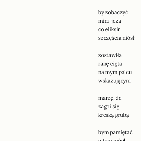
by zobaczyć
mini-jeża
co eliksir
szczęścia niósł
zostawiła
ranę cięta
na mym palcu
wskazującym
marzę, że
zagoi się
kreską grubą
bym pamiętać
o tym mógł