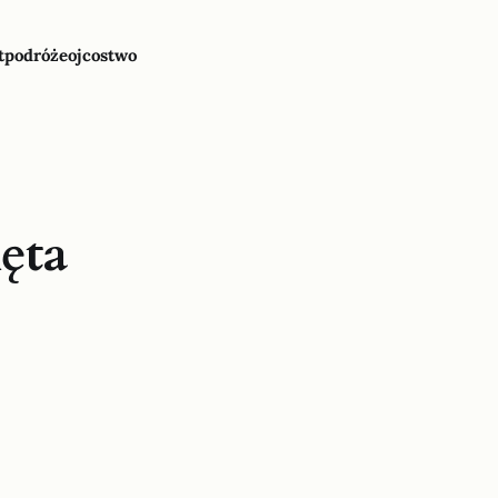
t
podróże
ojcostwo
ięta