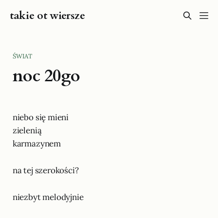
takie ot wiersze
ŚWIAT
noc 20go
niebo się mieni
zielenią
karmazynem
na tej szerokości?
niezbyt melodyjnie