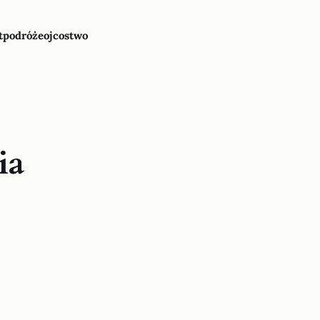
t
podróże
ojcostwo
ia