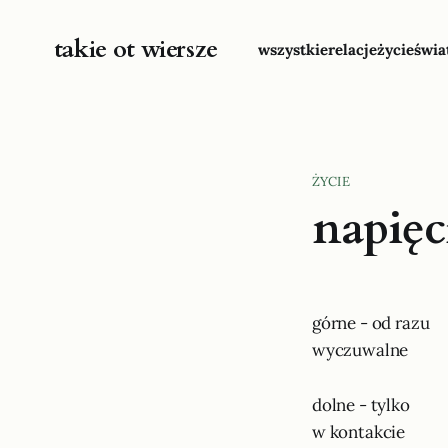
takie ot wiersze
wszystkie
relacje
życie
świa
ŻYCIE
napięc
górne - od razu
wyczuwalne
dolne - tylko
w kontakcie