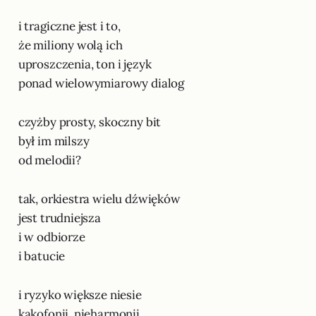
i tragiczne jest i to,
że miliony wolą ich
uproszczenia, ton i język
ponad wielowymiarowy dialog
czyżby prosty, skoczny bit
był im milszy
od melodii?
tak, orkiestra wielu dźwięków
jest trudniejsza
i w odbiorze
i batucie
i ryzyko większe niesie
kakofonii, nieharmonii