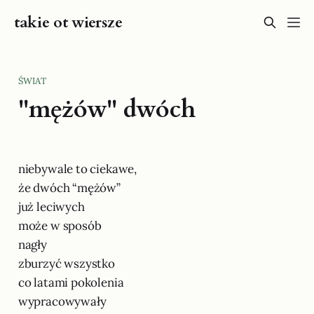
takie ot wiersze
ŚWIAT
"mężów" dwóch
niebywale to ciekawe,
że dwóch “mężów”
już leciwych
może w sposób
nagły
zburzyć wszystko
co latami pokolenia
wypracowywały