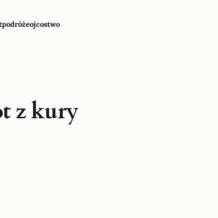
t
podróże
ojcostwo
t z kury