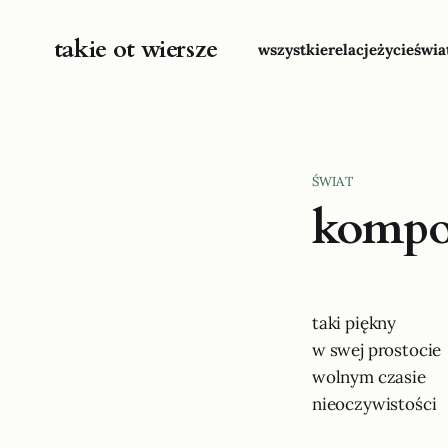
takie ot wiersze
wszystkie
relacje
życie
świa
ŚWIAT
kompo
taki piękny
w swej prostocie
wolnym czasie
nieoczywistości