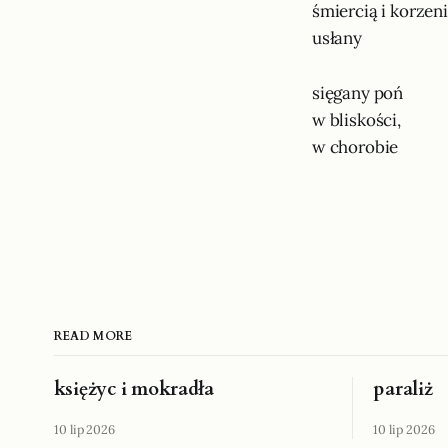
śmiercią i korzen
usłany
sięgany poń
w bliskości,
w chorobie
READ MORE
księżyc i mokradła
paraliż
10 lip 2026
10 lip 2026