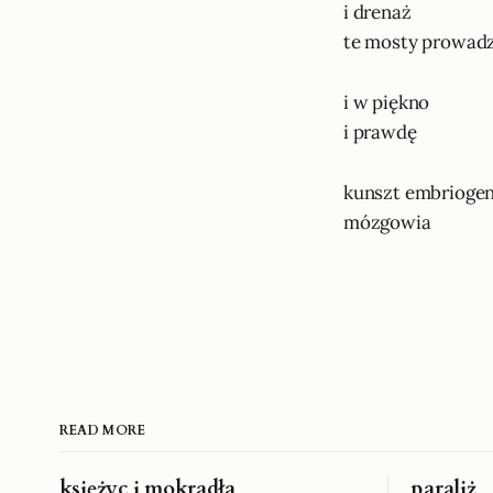
i drenaż
te mosty prowad
i w piękno
i prawdę
kunszt embrioge
mózgowia
READ MORE
księżyc i mokradła
paraliż