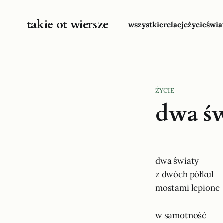
takie ot wiersze
wszystkie
relacje
życie
świa
ŻYCIE
dwa św
dwa światy
z dwóch półkul
mostami lepione
w samotność