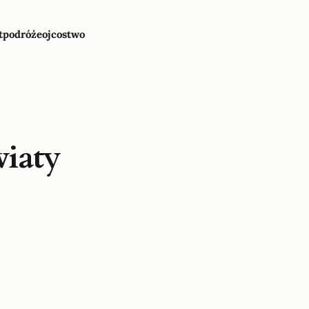
t
podróże
ojcostwo
iaty