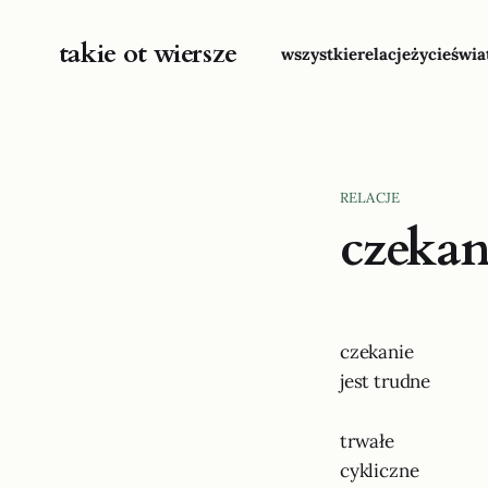
takie ot wiersze
wszystkie
relacje
życie
świa
RELACJE
czekan
czekanie
jest trudne
trwałe
cykliczne