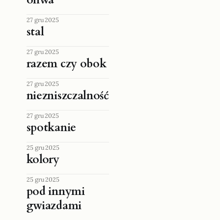
27 gru 2025
stal
27 gru 2025
razem czy obok
27 gru 2025
niezniszczalność
27 gru 2025
spotkanie
25 gru 2025
kolory
25 gru 2025
pod innymi
gwiazdami