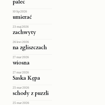
palec
10 lip 2026
umierać
23 maj 2026
zachwyty
26 kwi 2026
na zgliszczach
27 mar 2026
wiosna
27 mar 2026
Saska Kępa
25 mar 2026
schody z puzzli
25 mar 2026