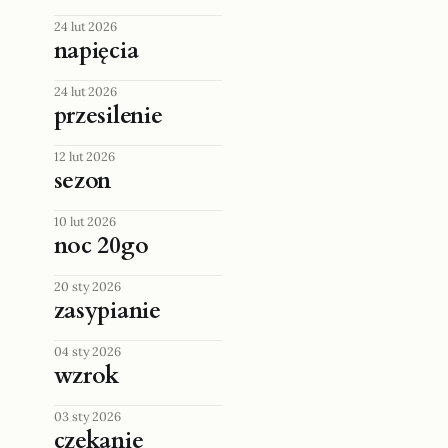
24 lut 2026
napięcia
24 lut 2026
przesilenie
12 lut 2026
sezon
10 lut 2026
noc 20go
20 sty 2026
zasypianie
04 sty 2026
wzrok
03 sty 2026
czekanie