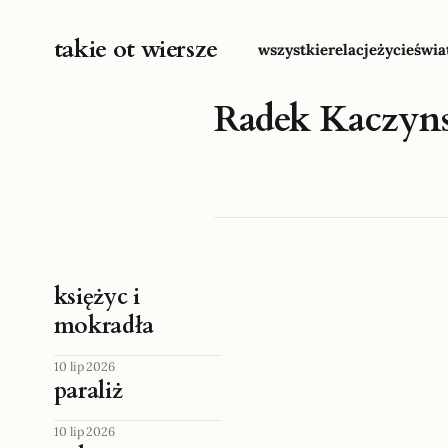
takie ot wiersze
wszystkie
relacje
życie
świa
Radek Kaczyn
księżyc i
mokradła
10 lip 2026
paraliż
10 lip 2026