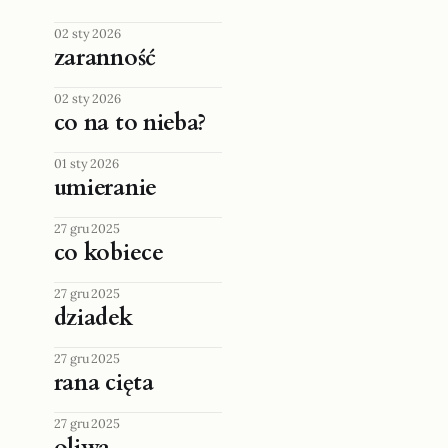
02 sty 2026
zaranność
02 sty 2026
co na to nieba?
01 sty 2026
umieranie
27 gru 2025
co kobiece
27 gru 2025
dziadek
27 gru 2025
rana cięta
27 gru 2025
oliwa