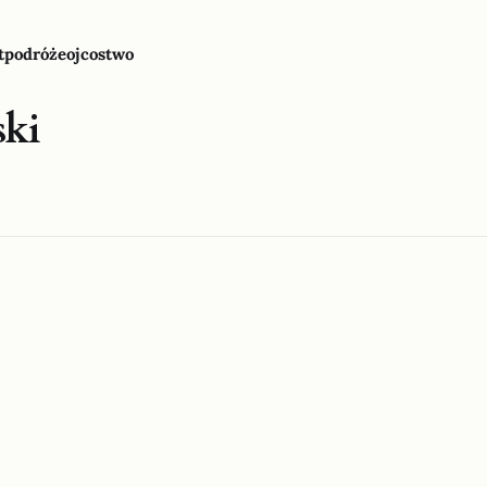
t
podróże
ojcostwo
ski