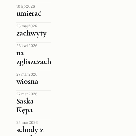
10 lip 2026
umierać
23 maj 2026
zachwyty
26 kwi 2026
na
zgliszczach
27 mar 2026
wiosna
27 mar 2026
Saska
Kępa
25 mar 2026
schody z