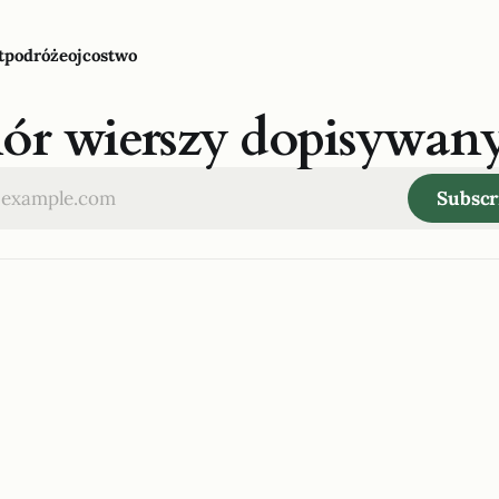
t
podróże
ojcostwo
iór wierszy dopisywan
Subscr