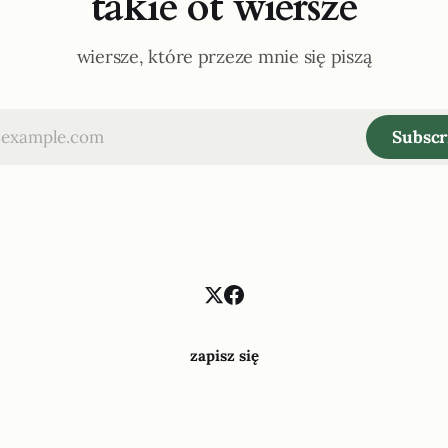
takie ot wiersze
wiersze, które przeze mnie się piszą
Subscr
zapisz się