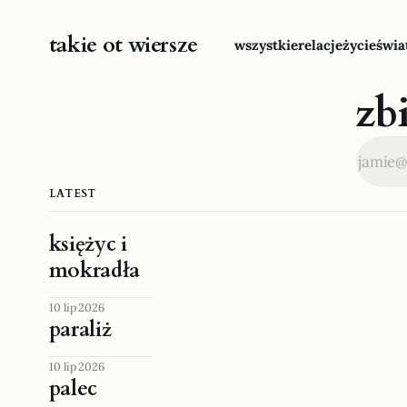
takie ot wiersze
wszystkie
relacje
życie
świa
zb
LATEST
księżyc i
mokradła
10 lip 2026
paraliż
10 lip 2026
palec